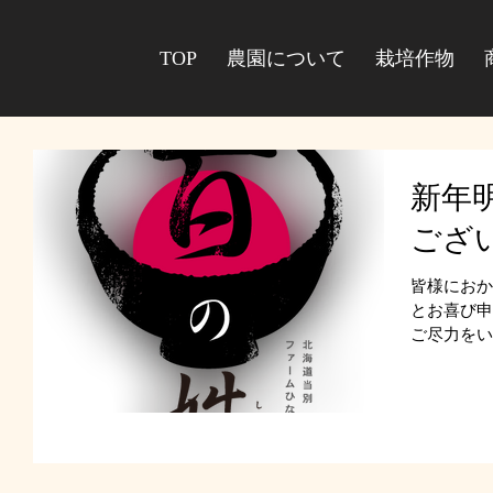
TOP
農園について
栽培作物
新年
ござ
皆様におか
とお喜び申し上げます
ご尽力をい
に努めて参
てを賜りま