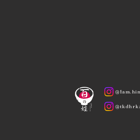
@fam.hin
@tkdhrk