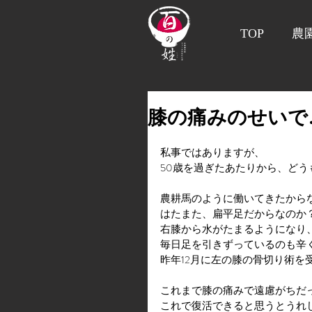
TOP
農
膝の痛みのせいで
私事ではありますが、
50歳を過ぎたあたりから、ど
農耕馬のように働いてきたから
はたまた、扁平足だからなのか
右膝から水がたまるようになり
毎日足を引きずっているのも辛
昨年12月に左の膝の骨切り術を
これまで膝の痛みで遠慮がちだ
これで復活できると思うとうれ