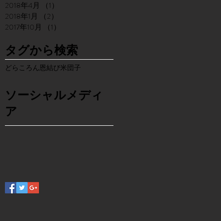
2018年4月
（1）
1件の記事
2018年1月
（2）
2件の記事
2017年10月
（1）
1件の記事
タグから検索
どらころん
恩結び米団子
ソーシャルメディ
ア