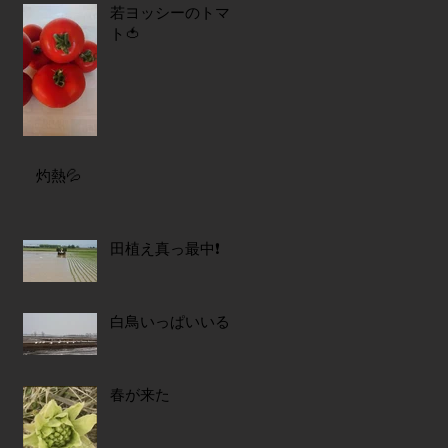
若ヨッシーのトマ
ト🍅
灼熱💦
田植え真っ最中❗
白鳥いっぱいいる
春が来た