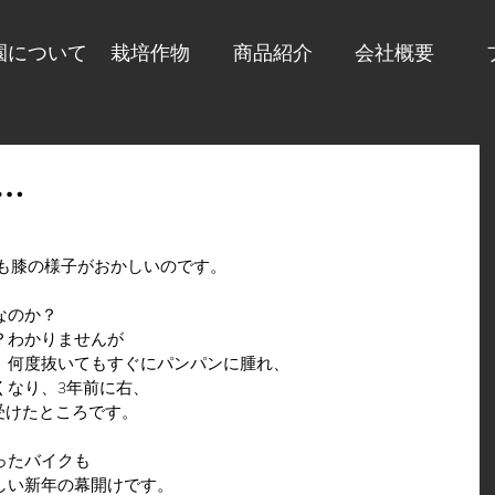
園について
栽培作物
商品紹介
会社概要
…
うも膝の様子がおかしいのです。
なのか？
？わかりませんが
、何度抜いてもすぐにパンパンに腫れ、
くなり、3年前に右、
受けたところです。
ったバイクも
しい新年の幕開けです。