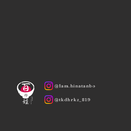
@fam.hinatanbo
@tkdhrkz_819