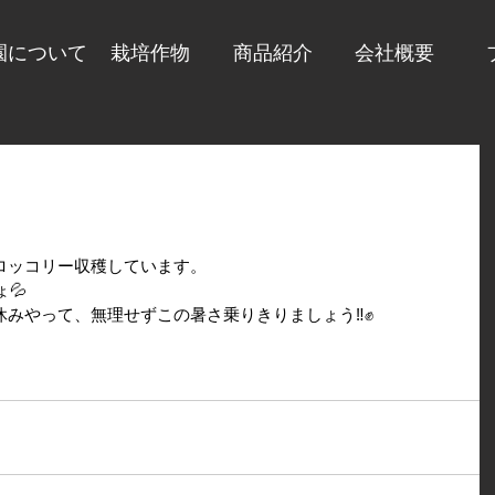
園について
栽培作物
商品紹介
会社概要
ロッコリー収穫しています。
💦
みやって、無理せずこの暑さ乗りきりましょう‼️✊